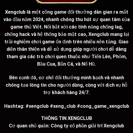
Xengclub
là một cổng game đổi thưởng dân gian ra mắt
vào đầu năm 2024, nhanh chóng thu hút sự quan tâm của
game thủ Việt. Nổi bật với các tính năng chống lag,
chống hack và hệ thống bảo mật cao, Xengclub mang lại
trải nghiệm chơi game ổn định trên nhiều nền tảng. Giao
diện thân thiện và dễ sử dụng giúp người chơi dễ dàng
tham gia các trò chơi quen thuộc như Tiến Lên, Phỏm,
Bầu Cua, Bắn Cá, và Nổ Hũ.
Bên cạnh đó, cơ chế đổi thưởng minh bạch và nhanh
chóng tạo lòng tin cho người dùng, cùng với dịch vụ hỗ
trợ khách hàng 24/7.
Hashtag: #xengclub #xeng_club #cong_game_xengclub
THÔNG TIN XENGCLUB
Cơ quan chủ quản: Công ty cổ phần giải trí Xengclub