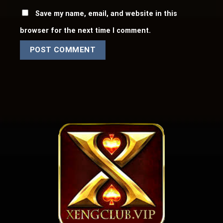
Save my name, email, and website in this
browser for the next time I comment.