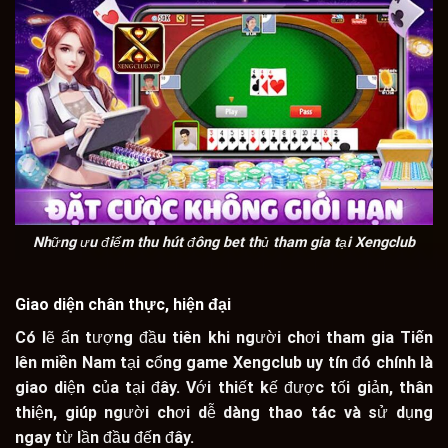
Những ưu điểm thu hút đông bet thủ tham gia tại Xengclub
Giao diện chân thực, hiện đại
Có lẽ ấn tượng đầu tiên khi người chơi tham gia
Tiến
lên miền Nam
tại cổng game Xengclub uy tín đó chính là
giao diện của tại đây. Với thiết kế được tối giản, thân
thiện, giúp người chơi dễ dàng thao tác và sử dụng
ngay từ lần đầu đến đây.