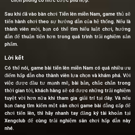
chọn phòng có mức cược phù hợp.
Sau khi đã vào bàn chơi
Tiến lên miền
N
am
, game thủ sẽ
tiến hành chơi theo sự hướng dẫn của hệ thống. Nếu là
thành viên mới, bạn có thể tìm hiểu luật chơi, hướng
dẫn để thuận tiện hơn trong quá trình trải nghiệm sản
phẩm.
Lời kết
Có thể nói, game bài
tiến lên miền Nam
có quá nhiều ưu
điểm hấp dẫn cho thành viên lựa chọn và khám phá. Với
việc được đầu tư mạnh mẽ, bài bản, chắc chắn trong
thời gian tới, khách hàng sẽ có được những trải nghiệm
tuyệt vời hơn nữa khi tham gia giải trí tại đây. Và nếu
bạn đang tìm kiếm một sân chơi game bài đẳng cấp để
chơi tiến lên, thì hãy nhanh tay đăng ký tài khoản tại
Xengclub
để cùng trải nghiệm sân chơi hấp dẫn này
nhé.