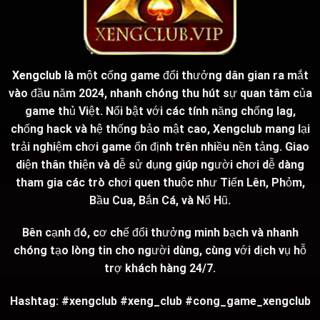
Xengclub
là một cổng game đổi thưởng dân gian ra mắt
vào đầu năm 2024, nhanh chóng thu hút sự quan tâm của
game thủ Việt. Nổi bật với các tính năng chống lag,
chống hack và hệ thống bảo mật cao, Xengclub mang lại
trải nghiệm chơi game ổn định trên nhiều nền tảng. Giao
diện thân thiện và dễ sử dụng giúp người chơi dễ dàng
tham gia các trò chơi quen thuộc như Tiến Lên, Phỏm,
Bầu Cua, Bắn Cá, và Nổ Hũ.
Bên cạnh đó, cơ chế đổi thưởng minh bạch và nhanh
chóng tạo lòng tin cho người dùng, cùng với dịch vụ hỗ
trợ khách hàng 24/7.
Hashtag: #xengclub #xeng_club #cong_game_xengclub