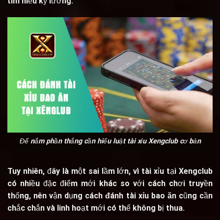
tìm hiểu kỹ lưỡng.
Để nắm phần thắng cần hiểu luật tài xỉu Xengclub cơ bản
Tuy nhiên, đây là một sai lầm lớn, vì tài xỉu tại Xengclub
có nhiều đặc điểm mới khác so với cách chơi truyền
thống, nên vận dụng
cách đánh tài xỉu bao ăn
cũng cần
chắc chắn và linh hoạt mới có thể không bị thua.