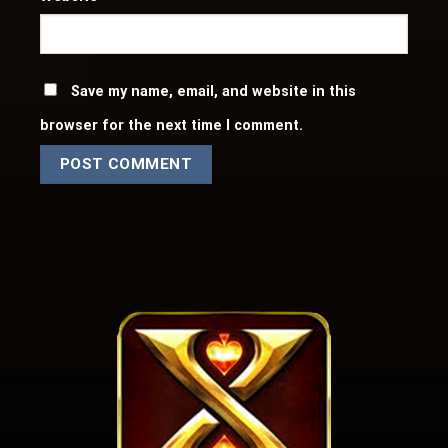
Save my name, email, and website in this
browser for the next time I comment.