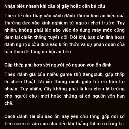
Nhận biết nhanh khi cầu bị gãy hoặc cần bẻ cầu
Thực tế cho thấy các
cách đánh tài xỉu bao ăn
hiệu quả
thường dựa vào kinh nghiệm từ người chơi trước. Tuy
nhiên, không phải lúc nào việc áp dụng máy móc cũng
đem lại chiến thắng tuyệt đối. Đôi khi, bạn cần linh hoạt
đánh ngược cầu dựa vào kiến thức và sự phán đoán của
bản thân để tăng cơ hội ăn tiền.
Gấp thếp phù hợp với người có nguồn vốn ổn định
Theo đánh giá của nhiều game thủ Xengclub, gấp thếp
là chiến thuật tài xỉu thông minh giúp tối ưu hóa lợi
nhuận. Tuy nhiên, đây không phải là lựa chọn lý tưởng
cho người chơi mới hoặc những ai có nguồn vốn hạn
chế.
Cách đánh tài xỉu bao ăn
này yêu cầu tăng gấp đôi số
tiền cược ở ván sau cho đến khi thắng thì mới dừng lại.