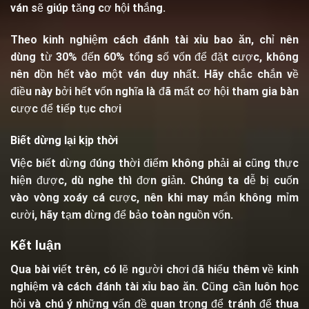
ván sẽ giúp tăng cơ hội thắng.
Theo kinh nghiệm
cách đánh tài xỉu bao ăn
, chỉ nên
dùng từ 30% đến 60% tổng số vốn để đặt cược, không
nên dồn hết vào một ván duy nhất. Hãy chắc chắn về
điều này bởi hết vốn nghĩa là đã mất cơ hội tham gia bàn
cược để tiếp tục chơi
Biết dừng lại kịp thời
Việc biết dừng đúng thời điểm không phải ai cũng thực
hiện được, dù nghe thì đơn giản. Chúng ta dễ bị cuốn
vào vòng xoáy cá cược, nên khi may mắn không mỉm
cười, hãy tạm dừng để bảo toàn nguồn vốn.
Kết luận
Qua bài viết trên, có lẽ người chơi đã hiểu thêm về kinh
nghiệm và
cách đánh tài xỉu bao ăn
. Cũng cần luôn học
hỏi và chú ý những vấn đề quan trọng để tránh để thua