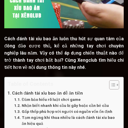
Cách đánh tài xỉu bao ăn
luôn thu hút sự quan tâm của
đông đảo cược thủ, kể cả những tay chơi chuyên
nghiệp lâu năm. Vậy có thể áp dụng chiến thuật nào để
trở thành tay chơi bất bại? Cùng
Xengclub
tìm hiểu chi
tiết hơn về nội dung thông tin này nhé.
Table of Contents
Cách đánh tài xỉu bao ăn dễ ăn tiền
Đảm bảo hiểu rõ luật chơi game
Nhận biết nhanh khi cầu bị gãy hoặc cần bẻ cầu
Gấp thếp phù hợp với người có nguồn vốn ổn định
Tạm ngừng khi thua nhiều là cách đánh tài xỉu bao
ăn hiệu quả